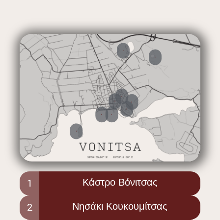
6
7
4
3
5
1
8
9
2
Κάστρο Βόνιτσας
1
Νησάκι Κουκουμίτσας
2