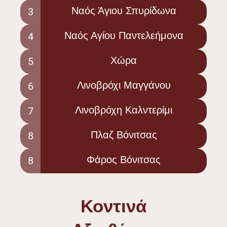
Ναός Άγιου Σπυρίδωνα
3
Ναός Αγίου Παντελεήμονα
4
Χώρα
5
Λινοβρόχι Μαγγάνου
6
Λινοβρόχη Καλντερίμι
7
Πλαζ Βόνιτσας
8
Φάρος Βόνιτσας
8
Κοντινά