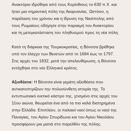
Ανακτόριο ιδρύθηκε από τους Κορίνθιους το 630 π.Χ. και
ήταν μια σημαντική πόλη της Ακαρνανίας. Ωστόσο, η
παρέλαση του χρόνου και η ίδρυση της Νικόπολης από
τους Ρωμαίους οδήγησε στην παρακμή του Ανακτορίου
και τη μετεγκατάσταση του πληθυσμού προς τη νέα πόλη.
Κατά τη διάρκεια της Τουρκοκρατίας, η Βόνιτσα βρέθηκε
υπό τον έλεγχο των Βενετών από το 1684 έως το 1797.
Στις αρχές του 1832, μετά την απελευθέρωση, η Βόνιτσα
εντάχθηκε στο νέο Ελληνικό κράτος.
Αξιοθέατα:
Η Βόνιτσα είναι γεμάτη αξιοθέατα που
αντικατοπτρίζουν την πολυσύνθετη ιστορία της. Το
εντυπωσιακό ενετικό κάστρο της, χτισμένο στις αρχές του
11ου αιώνα, θεωρείται ένα από τα πιο καλά διατηρημένα
στην Ελλάδα. Επιπλέον, οι παλαιοί ναοί όπως οι ναοί της
Παναγίας, του Αγίου Σπυρίδωνα και του Αγίου Νικολάου
προσφέρουν μια ματιά στο παρελθόν της πόλης.