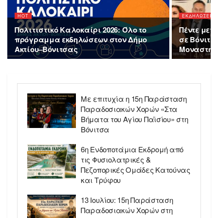
HOT
ΕΚΔΗΛΩΣΕΙΣ
Πολιτιστικό Καλοκαίρι 2026: Όλο το
Πέντε μεγ
πρόγραμμα εκδηλώσεων στον Δήμο
σε Βόνιτσ
Ακτίου–Βόνιτσας
Μοναστηρ
Με επιτυχία η 15η Παράσταση
Παραδοσιακών Χορών «Στα
Βήματα του Αγίου Παϊσίου» στη
Βόνιτσα
6η Ενδοποτάμια Εκδρομή από
τις Φυσιολατρικές &
Πεζοπορικές Ομάδες Κατούνας
και Τρύφου
13 Ιουλίου: 15η Παράσταση
Παραδοσιακών Χορών στη