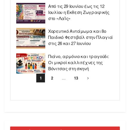
Από τις 29 Ιουνίου έως τις 12
Ιουλίου η Έκθεση Ζωγραφικής
στο «Λαΐς»
Χορευτικό Αντάμωμα και 8ο
Παιδικό Φεστιβάλ στην Πλαγιά
στις 26 και 27 Ιουνίου
Πιάνο, αρμόνιο και τραγούδι:
Οι μικροί καλλιτέχνες της
Βόνιτσας στη σκηνή
1
2
…
13