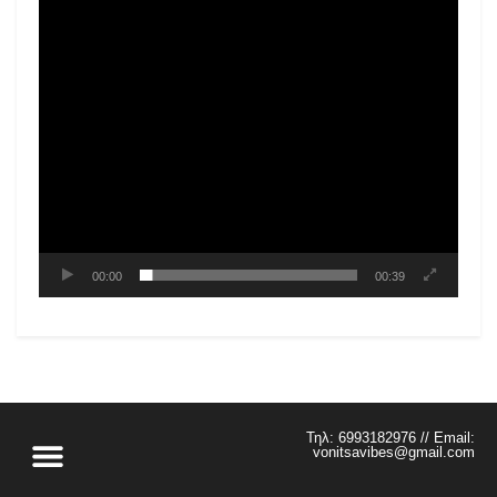
00:00
00:39
Τηλ: 6993182976 // Email:
vonitsavibes@gmail.com