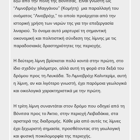
έξω από την πόλη της Βόνιτσας. Είναι γνωστή ως
“Λιμνοβρόχι Μαγγάνου” (Κομήτη) μια παραλλαγή του
ονόματος “Λινοβρόχι,” το οποίο προέρχεται από την
ιστορική χρήση των νερών της για την επεξεργασία
λιναριού. Το όνομα αυτό μαρτυρεί τη σημαντική
οικονομική και πολιτιστική σύνδεση της λίμνης με τις
παραδοσιακές δραστηριότητες της περιοχής.
Η δεύτερη λίμνη βρίσκεται πολύ κοντά στην πρώτη, στο
ίδιο σχεδόν χιλιόμετρο, αλλά αυτή τη φορά στα δεξιά του
δρόμου προς τη Λευκάδα. Το Λιμνοβρόχι Καλντερίμι, αυτή
η λίμνη, αν και λιγότερο γνωστή, έχει παρόμοια γεωλογικά
και οικολογικά χαρακτηριστικά με την πρώτη.
Η τρίτη λίμνη συναντάται στον δρόμο που οδηγεί από τη
Βόνιτσα προς το Άκτιο, στην περιοχή Λειβαδάκια, στα
αριστερά της διαδρομής. Κάθε μία από αυτές τις λίμνες
έχει ξεχωριστή σημασία, προσθέτοντας στη γεωλογική
και φυσική ποικιλομορφία της περιοχής​.