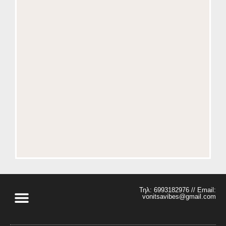
Ένα
Σπάνιο
Φυσικό
Φαινόμενο
Στο
Δήμο
Ακτίου
–
Βόνιτσας
Τηλ: 6993182976 // Email:
vonitsavibes@gmail.com