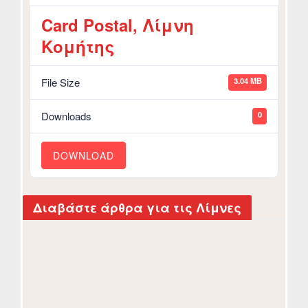
Card Postal, Λίμνη
Κομήτης
3.04 MB
File Size
0
Downloads
October
8,
2024
DOWNLOAD
|
By
ANNA
ZARKADOULA
Διαβάστε άρθρα για τις Λίμνες
Οι
Τρεις
Λίμνες
Της
Βόνιτσας: