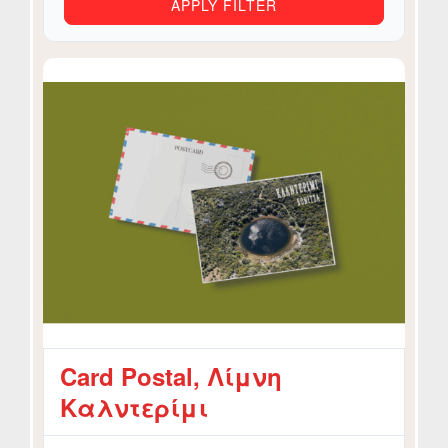
APPLY FILTER
Card Postal, Λίμνη
Καλντερίμι