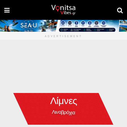
ADVERTISEMENT
Λίμνες
Λινοβρόχια