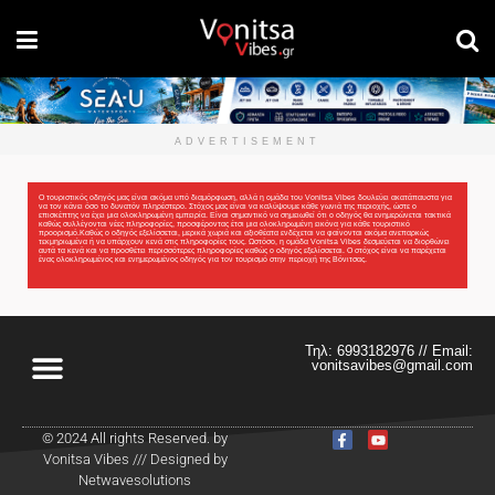
ADVERTISEMENT
Ο τουριστικός οδηγός μας είναι ακόμα υπό διαμόρφωση, αλλά η ομάδα του Vonitsa Vibes δουλεύει ακατάπαυστα για
να τον κάνει όσο το δυνατόν πληρέστερο. Στόχος μας είναι να καλύψουμε κάθε γωνιά της περιοχής, ώστε ο
επισκέπτης να έχει μια ολοκληρωμένη εμπειρία. Είναι σημαντικό να σημειωθεί ότι ο οδηγός θα ενημερώνεται τακτικά
καθώς συλλέγονται νέες πληροφορίες, προσφέροντας έτσι μια ολοκληρωμένη εικόνα για κάθε τουριστικό
προορισμό.Καθώς ο οδηγός εξελίσσεται, μερικά χωριά και αξιοθέατα ενδέχεται να φαίνονται ακόμα ανεπαρκώς
τεκμηριωμένα ή να υπάρχουν κενά στις πληροφορίες τους. Ωστόσο, η ομάδα Vonitsa Vibes δεσμεύεται να διορθώνει
αυτά τα κενά και να προσθέτει περισσότερες πληροφορίες καθώς ο οδηγός εξελίσσεται. Ο στόχος είναι να παρέχεται
ένας ολοκληρωμένος και ενημερωμένος οδηγός για τον τουρισμό στην περιοχή της Βόνιτσας.
Τηλ: 6993182976 // Email:
vonitsavibes@gmail.com
© 2024 All rights Reserved. by
Vonitsa Vibes /// Designed by
Netwavesolutions