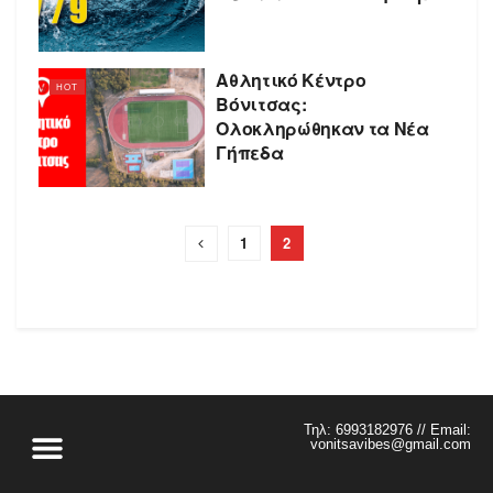
Αθλητικό Κέντρο
HOT
Βόνιτσας:
Ολοκληρώθηκαν τα Νέα
Γήπεδα
1
2
Τηλ: 6993182976 // Email:
vonitsavibes@gmail.com