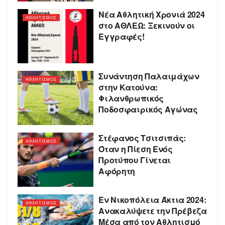
Νέα Αθλητική Χρονιά 2024
ΑΘΛΗΤΙΣΜΟΣ
στo ΑΘΛΕΩ: Ξεκινούν οι
Εγγραφές!
Συνάντηση Παλαιμάχων
ΑΘΛΗΤΙΣΜΟΣ
στην Κατούνα:
Φιλανθρωπικός
Ποδοσφαιρικός Αγώνας
Στέφανος Τσιτσιπάς:
ΑΘΛΗΤΙΣΜΟΣ
Όταν η Πίεση Ενός
Προτύπου Γίνεται
Αφόρητη
Εν Νικοπόλεια Άκτια 2024:
ΑΘΛΗΤΙΣΜΟΣ
Ανακαλύψετε την Πρέβεζα
Μέσα από τον Αθλητισμό