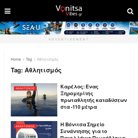
ADVERTISEMENT
Home
Tag
Αθλητισμός
Tag:
Αθλητισμός
Καρέλος: Ένας
ΑΘΛΗΤΙΣΜΟΣ
Ξηρομερίτης
πρωταθλητής καταδύσεων
στα -110 μέτρα
Η Βόνιτσα Σημείο
ΑΘΛΗΤΙΣΜΟΣ
Συνάντησης για το
Πανελλήνιο Πρωτάθλημα