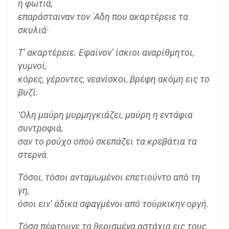
η φωτιά,
επαράσταιναν τον ΄Αδη που ακαρτέρειε τα
σκυλιά·
Τ’ ακαρτέρειε. Εφαίνον’ ίσκιοι αναρίθμητοι,
γυμνοί,
κόρες, γέροντες, νεανίσκοι, βρέφη ακόμη εις το
βυζί.
‘Ολη μαύρη μυρμηγκιάζει, μαύρη η εντάφια
συντροφιά,
σαν το ρούχο οπού σκεπάζει τα κρεβάτια τα
στερνά.
Τόσοι, τόσοι ανταμωμένοι επετιούντο από τη
γη,
όσοι ειν’ άδικα σφαγμένοι από τούρκικην οργή.
Τόσα πέφτουνε τα θερισμένα αστάχια εις τους