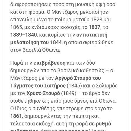
διαφοροποιήσεις τόσο στη μουσική υφή όσο
και στη φόρμα. Ο Μάντζαρος μελοποίησε
επανειλημμένα το ποίημα μεταξύ 1828 και
1865, με ενδιάμεσες εκδοχές το
1837
, το
1839–1840
, και κυρίως την
αντιστικτική
μελοποίηση του 1844
, η οποία αφιερώθηκε
στον βασιλιά Όθωνα.
Παρά την
επιβράβευση
και των δύο
δημιουργών από το βασιλικό καθεστώς – ο
Μάντζαρος με τον
Αργυρό Σταυρό του
Τάγματος του Σωτήρος
(1845) και ο Σολωμός
με τον
Χρυσό Σταυρό
(1849) – το έργο δεν
υιοθετήθηκε ως επίσημος ύμνος επί Όθωνα.
Ο ίδιος ο συνθέτης επέστρεψε στο έργο το
1861
, δημιουργώντας την πέμπτη και
τελευταία εκδοχή, αυτή τη φορά
σε ρυθμό