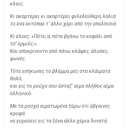
κλαις.
Κι ακαρτέρει κι ακαρτέρει φιλελεύθερη λαλιά
το ένα εκτύπαε τ’ άλλο χέρι από την απελπισιά
Κι έλεες: «Πότε, α, πότε βγάνω το κεφάλι από
τσ’ ερμιές;».
Και αποκρίνοντο από πάνω κλάψες, άλυσες,
φωνές.
Τότε εσήκωνες το βλέμμα μες στα κλάιματα
θολό,
και εις το ρούχο σου έσταζ’ αίμα πλήθος αίμα
ελληνικό.
Με τα ρούχα αιματωμένα ξέρω ότι έβγαινες
κρυφά
να γυρεύεις εις τα ξένα άλλα χέρια δυνατά.