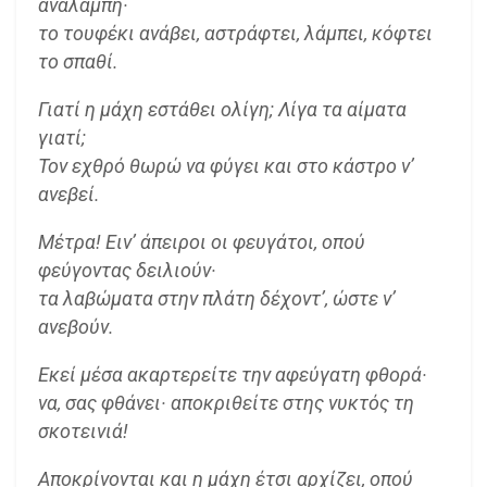
αναλαμπή·
το τουφέκι ανάβει, αστράφτει, λάμπει, κόφτει
το σπαθί.
Γιατί η μάχη εστάθει ολίγη; Λίγα τα αίματα
γιατί;
Τον εχθρό θωρώ να φύγει και στο κάστρο ν’
ανεβεί.
Μέτρα! Ειν’ άπειροι οι φευγάτοι, οπού
φεύγοντας δειλιούν·
τα λαβώματα στην πλάτη δέχοντ’, ώστε ν’
ανεβούν.
Εκεί μέσα ακαρτερείτε την αφεύγατη φθορά·
να, σας φθάνει· αποκριθείτε στης νυκτός τη
σκοτεινιά!
Αποκρίνονται και η μάχη έτσι αρχίζει, οπού