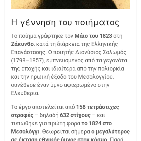
Η γέννηση του ποιήματος
Το ποίημα γράφτηκε τον
Μάιο του 1823
στη
Ζάκυνθο
, κατά τη διάρκεια της Ελληνικής
Επανάστασης. Ο ποιητής Διονύσιος Σολωμός
(1798–1857), εμπνευσμένος από τα γεγονότα
της εποχής και ιδιαίτερα από την πολιορκία
και την ηρωική έξοδο του Μεσολογγίου,
συνέθεσε έναν ύμνο αφιερωμένο στην
Ελευθερία.
Το έργο αποτελείται από
158 τετράστιχες
στροφές
– δηλαδή
632 στίχους
– και
τυπώθηκε για πρώτη φορά
το 1824 στο
Μεσολόγγι
. Θεωρείται σήμερα
ο μεγαλύτερος
σε έκταση εθνικός ύμνος στον κόσμο
. Παρά