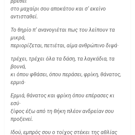
βρεθεί
στο μαχαίρι σου αποκάτου και σ’ εκείνο
αντισταθεί.
Το θηρίο π’ ανανογιέται πως του λείπουν τα
μικρά,
περιορίζεται, πετιέται, αίμα ανθρώπινο διψά·
τρέχει, τρέχει όλα τα δάση, τα λαγκάδια, τα
βουνά,
κι όπου φθάσει, όπου περάσει, φρίκη, θάνατος,
ερμιά·
Ερμιά, θάνατος και φρίκη όπου επέρασες κι
εσύ·
ξίφος έξω από τη θήκη πλέον ανδρείαν σου
προξενεί.
Ιδού, εμπρός σου ο τοίχος στέκει της αθλίας