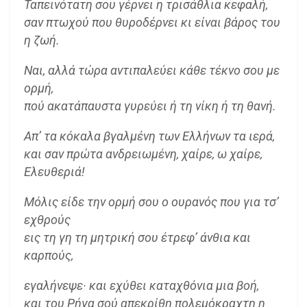
Ταπεινότατη σου γέρνει η τρισάθλια κεφαλή,
σαν πτωχού που θυροδέρνει κι είναι βάρος του
η ζωή.
Ναι, αλλά τώρα αντιπαλεύει κάθε τέκνο σου με
ορμή,
πού ακατάπαυστα γυρεύει ή τη νίκη ή τη θανή.
Απ’ τα κόκαλα βγαλμένη των Ελλήνων τα ιερά,
και σαν πρώτα ανδρειωμένη, χαίρε, ω χαίρε,
Ελευθεριά!
Μόλις είδε την ορμή σου ο ουρανός που για τσ’
εχθρούς
εις τη γη τη μητρική σου έτρεφ’ άνθια και
καρπούς,
εγαλήνεψε· και εχύθει καταχθόνια μια βοή,
και του Ρήγα σού απεκρίθη πολεμόκραχτη η