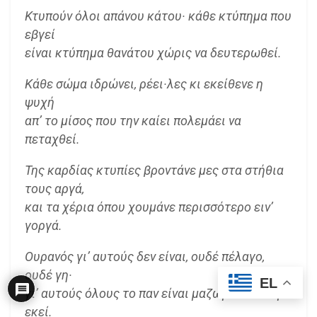
Κτυπούν όλοι απάνου κάτου· κάθε κτύπημα που
εβγεί
είναι κτύπημα θανάτου χώρις να δευτερωθεί.
Κάθε σώμα ιδρώνει, ρέει·λες κι εκείθενε η
ψυχή
απ’ το μίσος που την καίει πολεμάει να
πεταχθεί.
Της καρδίας κτυπίες βροντάνε μες στα στήθια
τους αργά,
και τα χέρια όπου χουμάνε περισσότερο ειν’
γοργά.
Ουρανός γι’ αυτούς δεν είναι, ουδέ πέλαγο,
ουδέ γη·
EL
γι’ αυτούς όλους το παν είναι μαζωμένο αντάμα
εκεί.