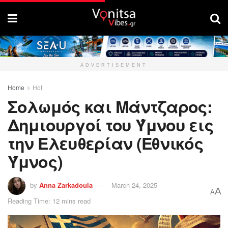
ADVERTISEMENT
Home
Hot
Σολωμός και Μάντζαρος:
Δημιουργοί του Ύμνου εις
την Ελευθερίαν (Εθνικός
Ύμνος)
by
Anna Zarkadoula
March 24, 2025
A
A
Reading Time: 12 mins read