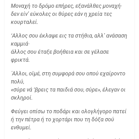
Μοναχή το δρόμο επήρες, εξανάλθες μοναχή·
δεν είν’ εύκολες οι θύρες εάν η χρεία τες
κουρταλεί.
‘Αλλος σου έκλαψε εις τα στήθια, αλλ’ ανάσαση
καμμιά·
άλλος σου έταξε βοήθεια και σε γέλασε
φρικτά.
΄Αλλοι, οϊμέ, στη συμφορά σου οπού εχαίροντο
πολύ,
«σύρε νά ‘βρεις τα παιδιά σου, σύρε», έλεγαν οι
σκληροί.
Φεύγει οπίσω το ποδάρι και ολογλήγορο πατεί
ή την πέτρα ή το χορτάρι που τη δόξα σού
ενθυμεί.