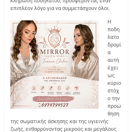
κλήρωση ποδηλάτου, προσφέροντας έναν
επιπλέον λόγο για να συμμετάσχουν όλοι.
Η
ποδη
λατο
δρομί
α
αυτή
έχει
ως
κύριο
στόχ
ο την
προώ
θηση
της σωματικής άσκησης και της υγιεινής
ζωής, ενθαρρύνοντας μικρούς και μεγάλους