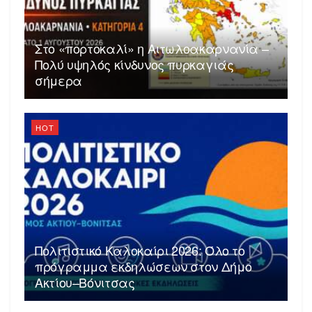
Στο «πορτοκαλί» η Αιτωλοακαρνανία –
Πολύ υψηλός κίνδυνος πυρκαγιάς
σήμερα
HOT
Πολιτιστικό Καλοκαίρι 2026: Όλο το
πρόγραμμα εκδηλώσεων στον Δήμο
Ακτίου–Βόνιτσας