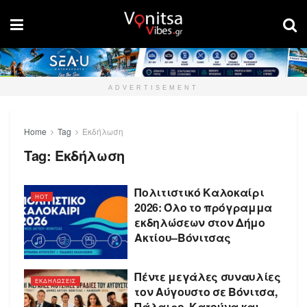
ADVERTISEMENT
Home
Tag
Εκδήλωση
Tag:
Εκδήλωση
Πολιτιστικό Καλοκαίρι
HOT
2026: Όλο το πρόγραμμα
εκδηλώσεων στον Δήμο
Ακτίου–Βόνιτσας
Πέντε μεγάλες συναυλίες
ΕΚΔΗΛΩΣΕΙΣ
τον Αύγουστο σε Βόνιτσα,
Πάλαιρο, Κατούνα και