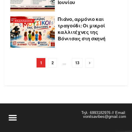
Ιουνίου
Πιάνο, αρμόνιο και
ΕΚΔΗΛΩΣΕΙΣ
τραγούδι: Οι μικροί
καλλιτέχνες της
Βόνιτσας στη σκηνή
1
2
…
13
Τηλ: 6993182976 // Email:
vonitsavibes@gmail.com