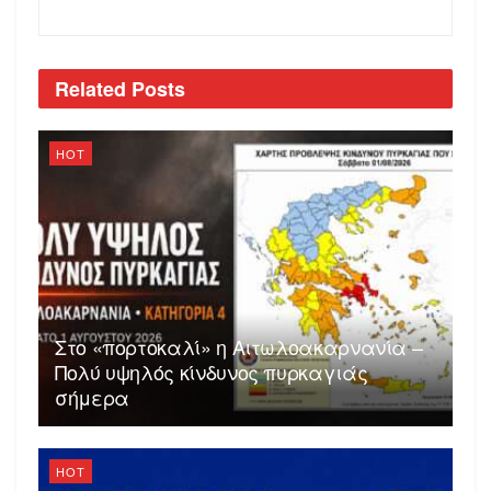
Related
Posts
HOT
Στο «πορτοκαλί» η Αιτωλοακαρνανία –
Πολύ υψηλός κίνδυνος πυρκαγιάς
σήμερα
HOT