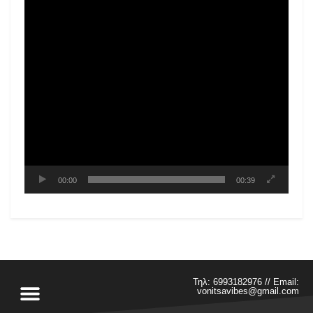
00:00
00:39
Τηλ: 6993182976 // Email:
vonitsavibes@gmail.com