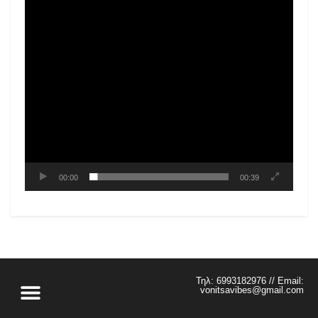
00:00
00:39
Τηλ: 6993182976 // Email:
vonitsavibes@gmail.com