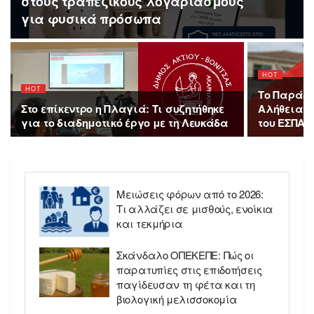
στους τραπεζικούς λογαριασμούς
για φυσικά πρόσωπα
HOT
HOT
Το Παράδο
Στο επίκεντρο η Πλαγιά: Τι συζητήθηκε
Αλήθεια γ
για το διαδημοτικό έργο με τη Λευκάδα
του ΕΣΠΑ
Μειώσεις φόρων από το 2026:
Τι αλλάζει σε μισθούς, ενοίκια
και τεκμήρια
Σκάνδαλο ΟΠΕΚΕΠΕ: Πώς οι
παρατυπίες στις επιδοτήσεις
παγίδευσαν τη φέτα και τη
βιολογική μελισσοκομία