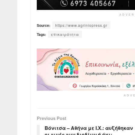
ADVER
Source:
https://www.agriniopress.gr
Tags:
επικαιρότητα
ADV
Previous Post
Βόνιτσα – Αθήνα με Ι.Χ.: αυξήθηκαν
οι τιμές των διοδίων ή όχι;