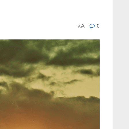
0
A
A