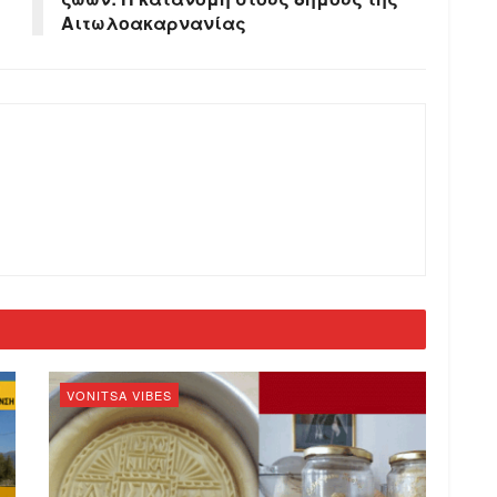
Αιτωλοακαρνανίας
VONITSA VIBES