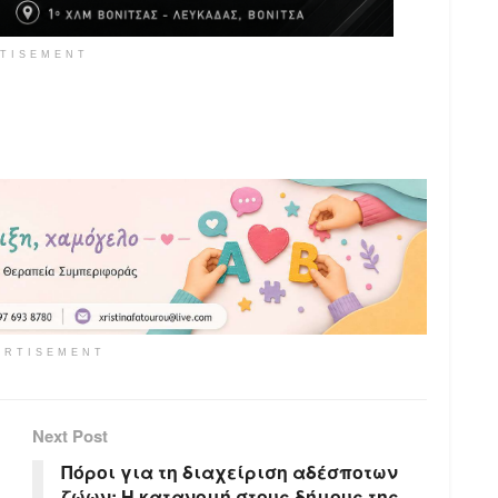
TISEMENT
ERTISEMENT
Next Post
Πόροι για τη διαχείριση αδέσποτων
ζώων: Η κατανομή στους δήμους της