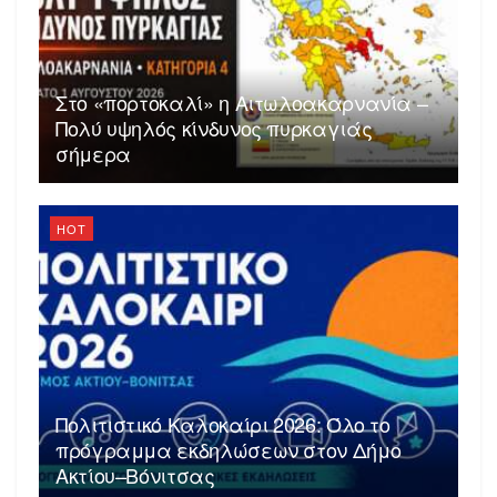
Στο «πορτοκαλί» η Αιτωλοακαρνανία –
Πολύ υψηλός κίνδυνος πυρκαγιάς
σήμερα
HOT
Πολιτιστικό Καλοκαίρι 2026: Όλο το
πρόγραμμα εκδηλώσεων στον Δήμο
Ακτίου–Βόνιτσας