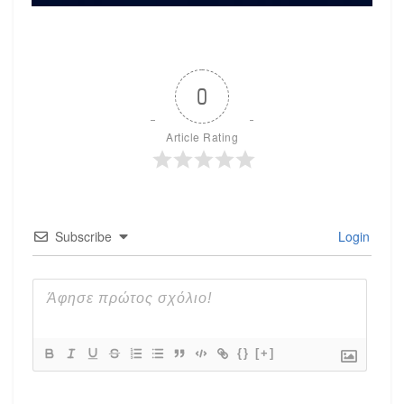
0
Article Rating
Subscribe
Login
{}
[+]