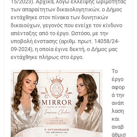
15/2023). Αρχικά, λόγω έλλειψης ωριμότητας
των απαραίτητων δικαιολογητικών, ο Δήμος
εντάχθηκε στον πίνακα των δυνητικών
δικαιούχων, γεγονός που ενείχε τον κίνδυνο
απένταξης από το έργο. Ωστόσο, με την
υποβολή ένστασης (αριθμ. πρωτ. 14058/24-
09-2024), η οποία έγινε δεκτή, ο Δήμος μας
εντάχθηκε πλήρως στο έργο.
Το
έργο
αφορ
ά την
ανάπ
λαση
και
αναβ
άθμισ