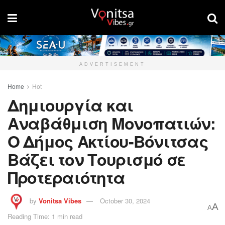
ADVERTISEMENT
Home
Hot
Δημιουργία και
Αναβάθμιση Μονοπατιών:
Ο Δήμος Ακτίου-Βόνιτσας
Βάζει τον Τουρισμό σε
Προτεραιότητα
by
Vonitsa Vibes
October 30, 2024
A
A
Reading Time: 1 min read