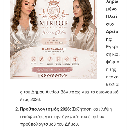
ληρω
μένο
Πλαί
σιο
Δράσ
ης:
Έγκρι
ση και
ψήφισ
η της
στοχο
θεσία
ς του Δήμου Ακτίου-Βόνιτσας για το οικονομικό
έτος 2026.
Προϋπολογισμός 2026:
Συζήτηση και λήψη
απόφασης για την έγκριση του ετήσιου
προϋπολογισμού του Δήμου.