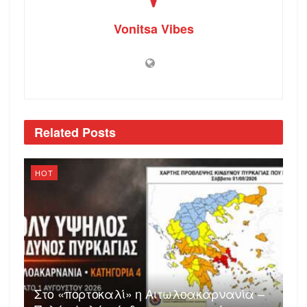
Vonitsa Vibes
Related
Posts
HOT
Στο «πορτοκαλί» η Αιτωλοακαρνανία –