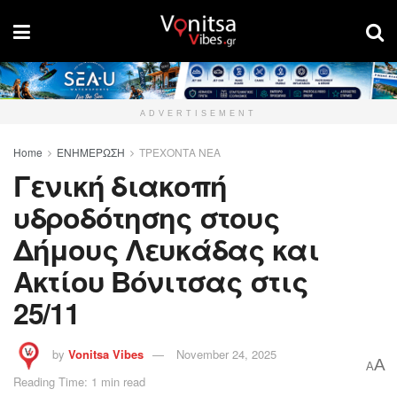
ADVERTISEMENT
Home
ΕΝΗΜΕΡΩΣΗ
ΤΡΕΧΟΝΤΑ ΝΕΑ
Γενική διακοπή
υδροδότησης στους
Δήμους Λευκάδας και
Ακτίου Βόνιτσας στις
25/11
by
Vonitsa Vibes
November 24, 2025
A
A
Reading Time: 1 min read