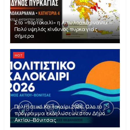
Στο «πορτοκαλί» η Αιτωλοακαρνανία –
Πολύ υψηλός κίνδυνος πυρκαγιάς
σήμερα
HOT
Πολιτιστικό Καλοκαίρι 2026: Όλο το
πρόγραμμα εκδηλώσεων στον Δήμο
Ακτίου–Βόνιτσας