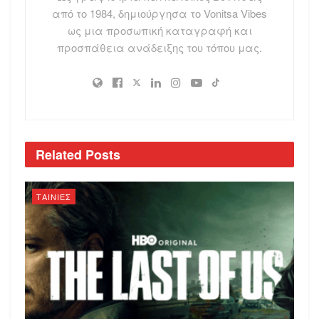
από το 1984, δημιούργησα το Vonitsa Vibes
ως μια προσωπική καταγραφή και
προσπάθεια ανάδειξης του τόπου μας.
Related
Posts
ΤΑΙΝΙΕΣ