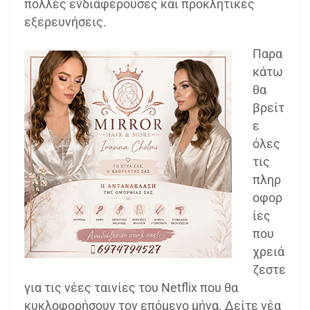
πολλές ενδιαφέρουσες και προκλητικές
εξερευνήσεις.
Παρα
κάτω
θα
βρείτ
ε
όλες
τις
πληρ
οφορ
ίες
που
χρειά
ζεστε
για τις νέες ταινίες του Netflix που θα
κυκλοφορήσουν τον επόμενο μήνα. Δείτε νέα