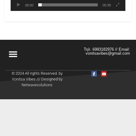
00:00
00:39
Τηλ: 6993182976 // Email:
vonitsavibes@gmail.com
© 2024 All rights Reserved. by
Vonitsa Vibes /// Designed by
Netwavesolutions