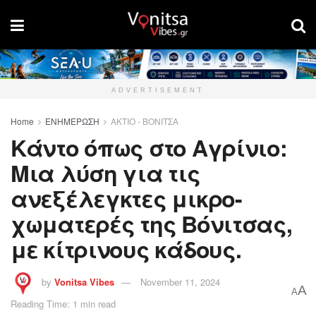
ADVERTISEMENT
Home
ΕΝΗΜΕΡΩΣΗ
ΑΚΤΙΟ - ΒΟΝΙΤΣΑ
Κάντο όπως στο Αγρίνιο:
Μια λύση για τις
ανεξέλεγκτες μικρο-
χωματερές της Βόνιτσας,
με κίτρινους κάδους.
by
Vonitsa Vibes
November 11, 2024
A
A
Reading Time: 1 min read