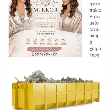
η στο
παλιό
Λατο
μείο
είναι
ακόμ
α
χειρό
τερη
…