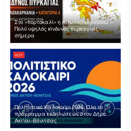
Στο «πορτοκαλί» η Αιτωλοακαρνανία –
Πολύ υψηλός κίνδυνος πυρκαγιάς
σήμερα
HOT
Πολιτιστικό Καλοκαίρι 2026: Όλο το
πρόγραμμα εκδηλώσεων στον Δήμο
Ακτίου–Βόνιτσας