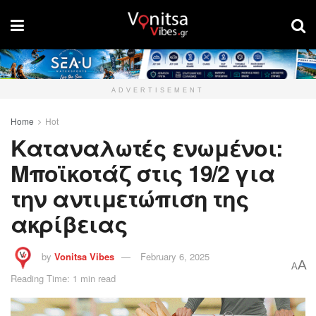
ADVERTISEMENT
Home
Hot
Καταναλωτές ενωμένοι:
Μποϊκοτάζ στις 19/2 για
την αντιμετώπιση της
ακρίβειας
by
Vonitsa Vibes
February 6, 2025
A
A
Reading Time: 1 min read