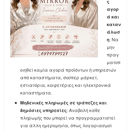
ς
αγορ
ά και
καταν
άλωσ
η
: Να
μην
πραγ
ματοπ
οιηθεί καμία αγορά προϊόντων ή υπηρεσιών
από καταστήματα, σούπερ μάρκετ,
εστιατόρια, καφετέριες και ηλεκτρονικά
καταστήματα.
Μηδενικές πληρωμές σε τράπεζες και
δημόσιες υπηρεσίες
: Αναβολή κάθε
πληρωμής που μπορεί να προγραμματιστεί
για άλλη ημερομηνία, όπως λογαριασμοί