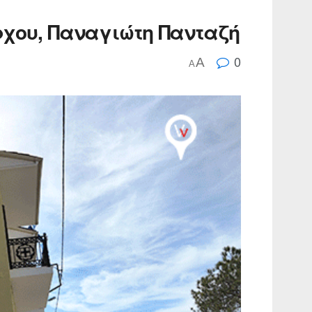
άρχου, Παναγιώτη Πανταζή
0
A
A