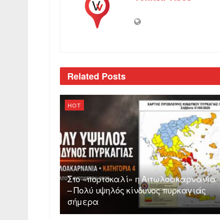
Related
Posts
HOT
Στο «πορτοκαλί» η Αιτωλοακαρνανία
– Πολύ υψηλός κίνδυνος πυρκαγιάς
σήμερα