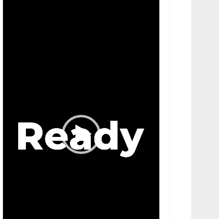
Video
Player