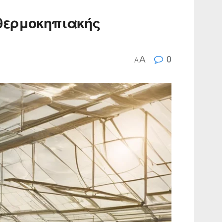
 θερμοκηπιακής
0
A
A