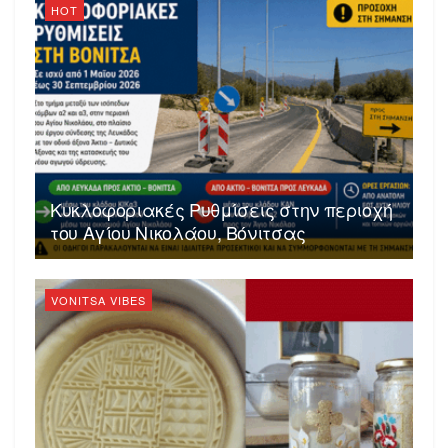
HOT
Kυκλοφοριακές Ρυθμίσεις στην περιοχή
του Αγίου Νικολάου, Βόνιτσας
VONITSA VIBES