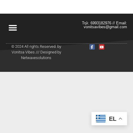
Τηλ: 6993182976 // Email:
vonitsavibes@gmail.com
© 2024 All rights Reserved. by
Vonitsa Vibes /// Designed by
Netwavesolutions
EL