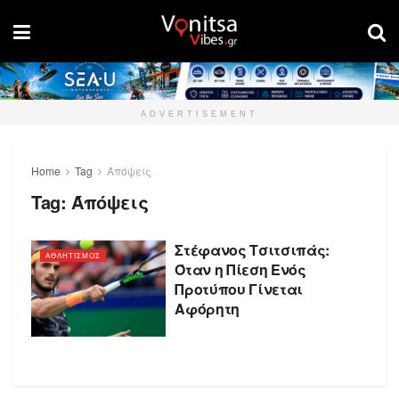
ADVERTISEMENT
Home
Tag
Άπόψεις
Tag:
Άπόψεις
Στέφανος Τσιτσιπάς:
ΑΘΛΗΤΙΣΜΟΣ
Όταν η Πίεση Ενός
Προτύπου Γίνεται
Αφόρητη