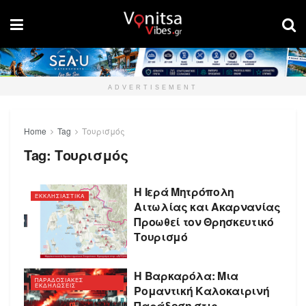
ADVERTISEMENT
Home
Tag
Τουρισμός
Tag:
Τουρισμός
Η Ιερά Μητρόπολη
ΕΚΚΛΗΣΙΑΣΤΙΚΑ
Αιτωλίας και Ακαρνανίας
Προωθεί τον Θρησκευτικό
Τουρισμό
Η Βαρκαρόλα: Μια
ΠΑΡΑΔΟΣΙΑΚΕΣ
ΕΚΔΗΛΩΣΕΙΣ
Ρομαντική Καλοκαιρινή
Παράδοση στις