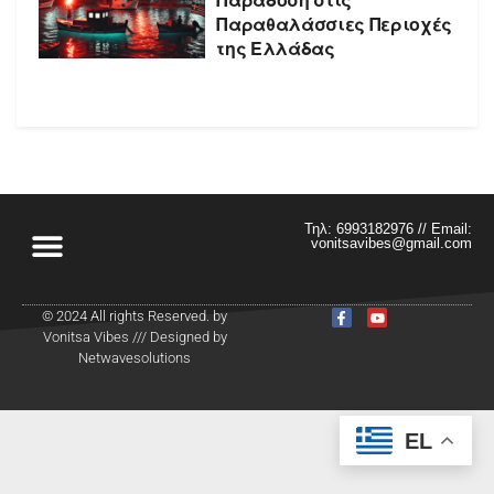
Παραθαλάσσιες Περιοχές
της Ελλάδας
Τηλ: 6993182976 // Email:
vonitsavibes@gmail.com
© 2024 All rights Reserved. by
Vonitsa Vibes /// Designed by
Netwavesolutions
EL