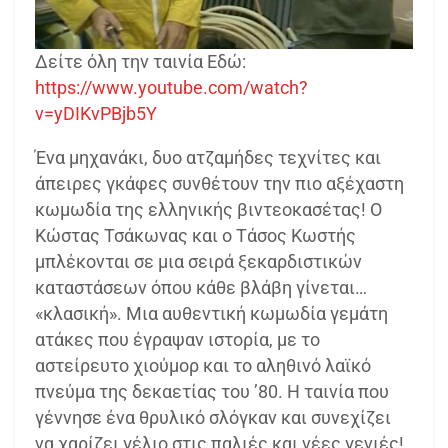
Δείτε όλη την ταινία Εδώ:
https://www.youtube.com/watch?
v=yDIKvPBjb5Y
Ένα μηχανάκι, δυο ατζαμήδες τεχνίτες και
άπειρες γκάφες συνθέτουν την πιο αξέχαστη
κωμωδία της ελληνικής βιντεοκασέτας! Ο
Κώστας Τσάκωνας και ο Τάσος Κωστής
μπλέκονται σε μια σειρά ξεκαρδιστικών
καταστάσεων όπου κάθε βλάβη γίνεται…
«κλασική». Μια αυθεντική κωμωδία γεμάτη
ατάκες που έγραψαν ιστορία, με το
αστείρευτο χιούμορ και το αληθινό λαϊκό
πνεύμα της δεκαετίας του ’80. Η ταινία που
γέννησε ένα θρυλικό σλόγκαν και συνεχίζει
να χαρίζει γέλιο στις παλιές και νέες γενιές!