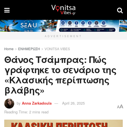
ADVERTISEMENT
Home
ΕΝΗΜΕΡΩΣΗ
VONITSA VIBES
Θάνος Τσάμπρας: Πώς
γράφτηκε το σενάριο της
«Κλασικής περίπτωσης
βλάβης»
by
Anna Zarkadoula
April 26, 2025
A
A
Reading Time: 2 mins read