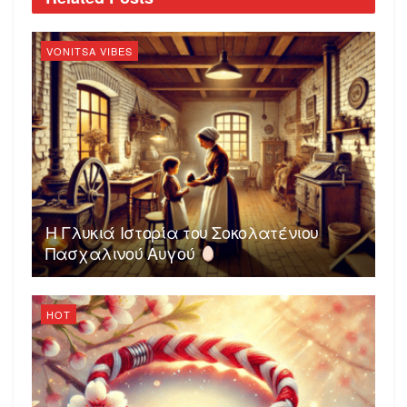
VONITSA VIBES
Η Γλυκιά Ιστορία του Σοκολατένιου
Πασχαλινού Αυγού
HOT