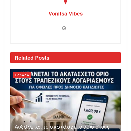
Vonitsa Vibes
Related
Posts
ΕΛΛΑΔΑ
Αυξάνεται το ακατάσχετο όριο στους