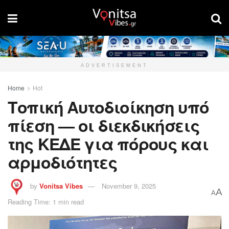
ADVERTISEMENT
Home
Hot
Τοπική Αυτοδιοίκηση υπό
πίεση — οι διεκδικήσεις
της ΚΕΔΕ για πόρους και
αρμοδιότητες
by
Vonitsa Vibes
November 9, 2025
A
A
Reading Time: 1 min read