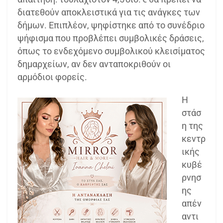
διατεθούν αποκλειστικά για τις ανάγκες των
δήμων. Επιπλέον, ψηφίστηκε από το συνέδριο
ψήφισμα που προβλέπει συμβολικές δράσεις,
όπως το ενδεχόμενο συμβολικού κλεισίματος
δημαρχείων, αν δεν ανταποκριθούν οι
αρμόδιοι φορείς.
Η
στάσ
η της
κεντρ
ικής
κυβέ
ρνησ
ης
απέν
αντι