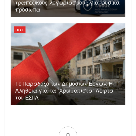
τραπεζικούς λογαριασμούς για φυσικά
πρόσωπα
HOT
Το Παράδοξο των Δημοσίων Έργων: Η
Αλήθεια για τα “Χρωματιστά” Λεφτά
του ΕΣΠΑ
0