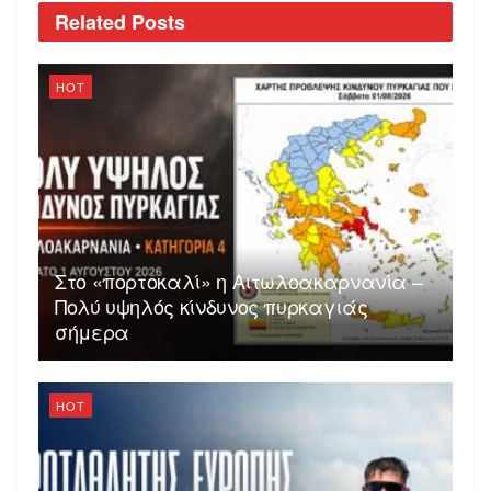
Related
Posts
HOT
Στο «πορτοκαλί» η Αιτωλοακαρνανία –
Πολύ υψηλός κίνδυνος πυρκαγιάς
σήμερα
HOT