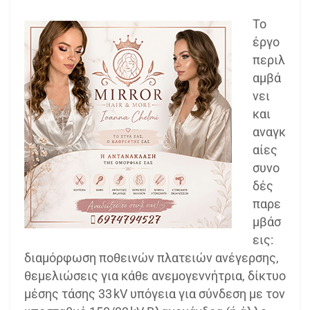
Το
έργο
περιλ
αμβά
νει
και
αναγκ
αίες
συνο
δές
παρε
μβάσ
εις:
διαμόρφωση ποθεινών πλατειών ανέγερσης,
θεμελιώσεις για κάθε ανεμογεννήτρια, δίκτυο
μέσης τάσης 33 kV υπόγεια για σύνδεση με τον