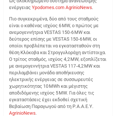
ως ολοκληρωμένο σύστημα ανανεώσιμης
ενέργειας
Ypodomes.com
AgrinioNews
.
Πιο συγκεκριμένα, δύο από τους σταθμούς
είναι ο καθένας ισχύος 6 MW, ο πρώτος με
ανεμογεννήτρια VESTAS 150‑6 MW και
δεύτερος επίσης με VESTAS 150‑6 MW, οι
οποίοι προβλέπεται να εγκατασταθούν στη
θέση Κλόκοβα και Στρογγυλοράχη αντίστοιχα.
Ο τρίτος σταθμός, ισχύος 4,2 MW, εξοπλίζεται
με ανεμογεννήτρια VESTAS 117‑4,2 MW και
περιλαμβάνει μονάδα αποθήκευσης
ηλεκτρικής ενέργειας σε συσσωρευτές
χωρητικότητας 10 MWh και μέγιστης
αποδιδόμενης ισχύος 5 MW. Για όλες τις
εγκαταστάσεις έχει εκδοθεί σχετική
Βεβαίωση Παραγωγού από τη Ρ.Α.Α.Ε.Υ.
AgrinioNews
.