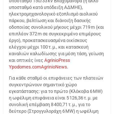
υποσταθμό 150/33 kV Βλαχομάνδρα (ή άλλο
υποσταθμό κατά υπόδειξη ΑΔΜΗΕ),
ηλεκτρομηχανολογικό εξοπλισμό αιολικού
πάρκου, βελτίωση και διάνοιξη δασικής
οδοποιίας συνολικού μήκους μέχρι 719 m (και
επιπλέον 372 m σε συγκεκριμένο επιμέρους
έργο), προκατασκευασμένα οικίσκους
ελέγχου μέχρι 100 τ. μ., και κατασκευή
καναλιών καλωδίωσης για μέση τάση, γείωση
και οπτικές ίνες
AgrinioPress
Ypodomes.com
AgrinioNews
.
Για κάθε σταθμό οι επιφάνειες των πλατειών
συγκεντρώνουν σημαντικό χώρο
εγκατάστασης: για το πρώτο (Κλόκοβα 6 MW)
η ωφέλιμη επιφάνεια είναι 5 126,36 τ. μ. με
συνολική επέμβαση 8 400,71 τ. μ., για το
δεύτερο (Στρογγυλοράχη 6 MW) η ωφέλιμη