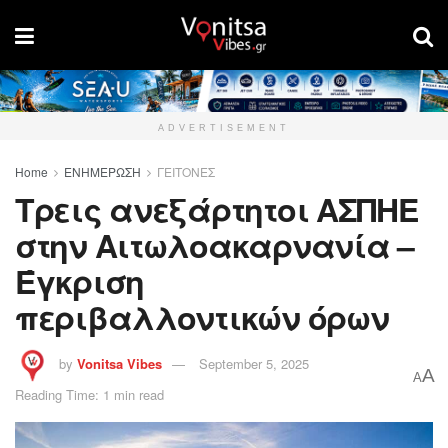
ADVERTISEMENT
Home
ΕΝΗΜΕΡΩΣΗ
ΓΕΙΤΟΝΕΣ
Τρεις ανεξάρτητοι ΑΣΠΗΕ
στην Αιτωλοακαρνανία –
Έγκριση
περιβαλλοντικών όρων
by
Vonitsa Vibes
September 5, 2025
A
A
Reading Time: 1 min read