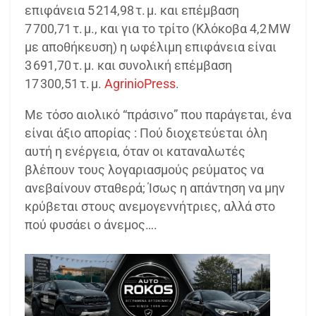
επιφάνεια 5 214,98 τ. μ. και επέμβαση
7 700,71 τ. μ., και για το τρίτο (Κλόκοβα 4,2 MW
με αποθήκευση) η ωφέλιμη επιφάνεια είναι
3 691,70 τ. μ. και συνολική επέμβαση
17 300,51 τ. μ.
AgrinioPress
.
Με τόσο αιολικό “πράσινο” που παράγεται, ένα
είναι άξιο απορίας : Πού διοχετεύεται όλη
αυτή η ενέργεια, όταν οι καταναλωτές
βλέπουν τους λογαριασμούς ρεύματος να
ανεβαίνουν σταθερά; Ίσως η απάντηση να μην
κρύβεται στους ανεμογεννήτριες, αλλά στο
πού φυσάει ο άνεμος….