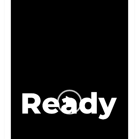
Video
Player