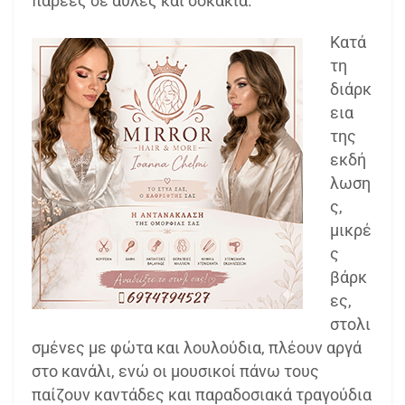
παρέες σε αυλές και σοκάκια.
Κατά
τη
διάρκ
εια
της
εκδή
λωση
ς,
μικρέ
ς
βάρκ
ες,
στολι
σμένες με φώτα και λουλούδια, πλέουν αργά
στο κανάλι, ενώ οι μουσικοί πάνω τους
παίζουν καντάδες και παραδοσιακά τραγούδια