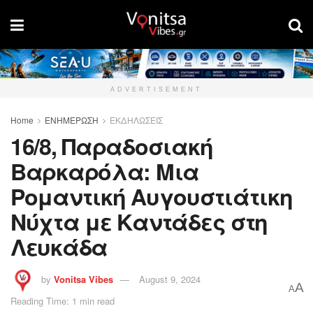
ADVERTISEMENT
Home
ΕΝΗΜΕΡΩΣΗ
ΕΚΔΗΛΩΣΕΙΣ
16/8, Παραδοσιακή
Βαρκαρόλα: Μια
Ρομαντική Αυγουστιάτικη
Νύχτα με Καντάδες στη
Λευκάδα
by
Vonitsa Vibes
August 9, 2024
A
A
Reading Time: 1 min read