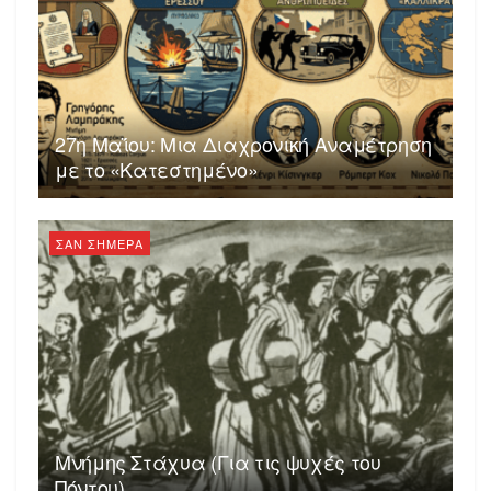
27η Μαΐου: Μια Διαχρονική Αναμέτρηση
με το «Κατεστημένο»
ΣΑΝ ΣΗΜΕΡΑ
Μνήμης Στάχυα (Για τις ψυχές του
Πόντου)