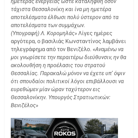
ημετέρας ενεργείας ώστε καταληφθή όσον
τάχιστα Θεσσαλονίκη και ίνα μη ημετέρα
αποτελέσματα έλθωσι πολύ ύστερον από τα
αποτελέσματα των συμμάχων.
(Υπογραφή) Λ. Κορομηλάς»
Λίγες ημέρες
αργότερα, ο βασιλιάς Κωνσταντίνος λαμβάνει
τηλεγράφημα από τον Βενιζέλο.
«Αναμένω να
μοι γνωρίσετε την περαιτέρω διεύθυνσιν, ην θα
ακολουθήση η προέλασις του στρατού
Θεσσαλίας. Παρακαλώ μόνον να έχετε υπ’ όψιν
ότι σπουδαίοι πολιτικοί λόγοι επιβάλλουσι να
ευρεθώμεν μίαν ώραν ταχύτερον εις
Θεσσαλονίκην. Υπουργός Στρατιωτικών:
Βενιζέλος»