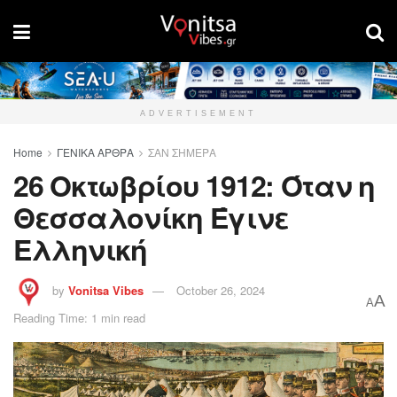
ADVERTISEMENT
Home
ΓΕΝΙΚΑ ΑΡΘΡΑ
ΣΑΝ ΣΗΜΕΡΑ
26 Οκτωβρίου 1912: Όταν η
Θεσσαλονίκη Έγινε
Ελληνική
by
Vonitsa Vibes
October 26, 2024
A
A
Reading Time: 1 min read