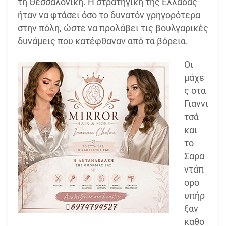
τη Θεσσαλονίκη. Η στρατηγική της Ελλάδας
ήταν να φτάσει όσο το δυνατόν γρηγορότερα
στην πόλη, ώστε να προλάβει τις βουλγαρικές
δυνάμεις που κατέφθαναν από τα βόρεια.
Οι
μάχε
ς στα
Γιαννι
τσά
και
το
Σαρα
ντάπ
ορο
υπήρ
ξαν
καθο