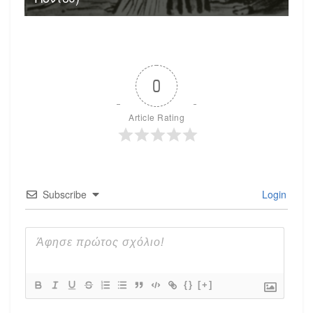
0
Article Rating
Subscribe
Login
{}
[+]