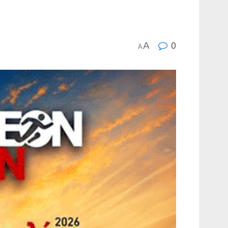
0
A
A