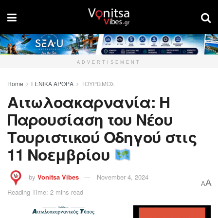
ADVERTISEMENT
Home
ΓΕΝΙΚΑ ΑΡΘΡΑ
ΤΟΥΡΙΣΜΟΣ
Αιτωλοακαρνανία: Η
Παρουσίαση του Νέου
Τουριστικού Οδηγού στις
11 Νοεμβρίου
by
Vonitsa Vibes
November 4, 2024
A
A
Reading Time: 2 mins read