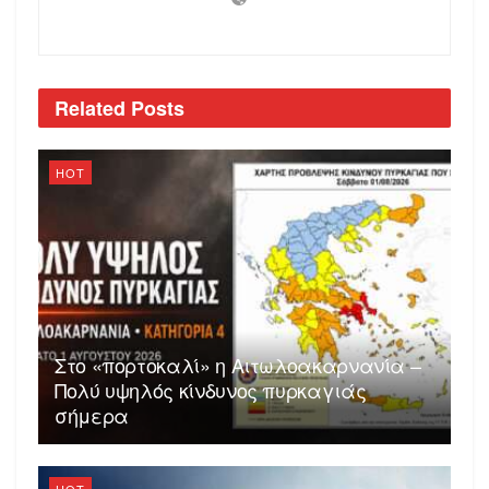
Related
Posts
HOT
Στο «πορτοκαλί» η Αιτωλοακαρνανία –
Πολύ υψηλός κίνδυνος πυρκαγιάς
σήμερα
HOT