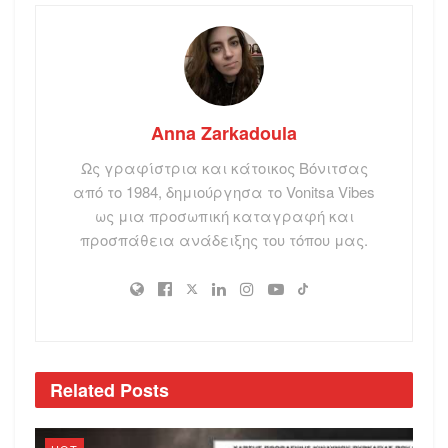
Anna Zarkadoula
Ως γραφίστρια και κάτοικος Βόνιτσας
από το 1984, δημιούργησα το Vonitsa Vibes
ως μια προσωπική καταγραφή και
προσπάθεια ανάδειξης του τόπου μας.
Related
Posts