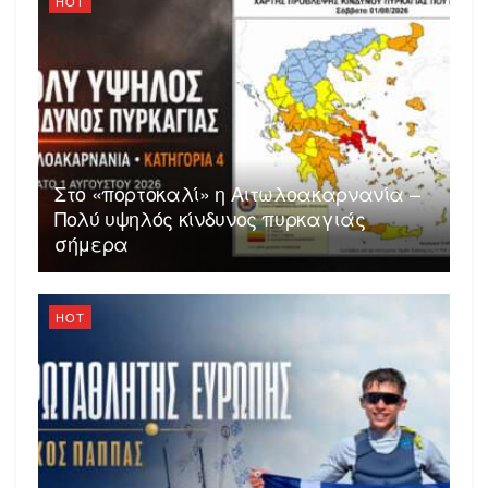
HOT
Στο «πορτοκαλί» η Αιτωλοακαρνανία –
Πολύ υψηλός κίνδυνος πυρκαγιάς
σήμερα
HOT