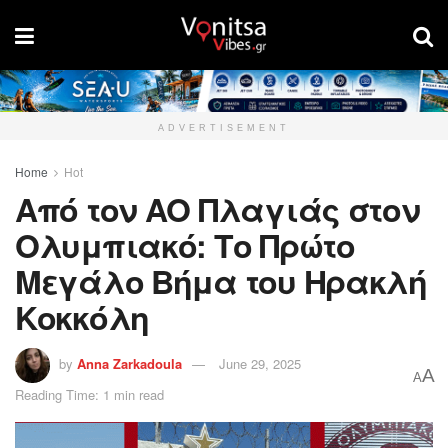
ADVERTISEMENT
Home
Hot
Από τον ΑΟ Πλαγιάς στον
Ολυμπιακό: Το Πρώτο
Μεγάλο Βήμα του Ηρακλή
Κοκκόλη
by
Anna Zarkadoula
June 29, 2025
A
A
Reading Time: 1 min read