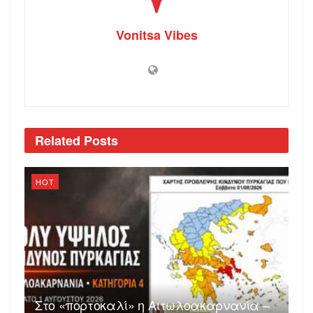
Vonitsa Vibes
Related
Posts
HOT
Στο «πορτοκαλί» η Αιτωλοακαρνανία –