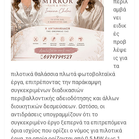
περιλ
αμβά
νει
ειδικ
ές
προβ
λέψε
ις για
τα
πιλοτικά θαλάσσια πλωτά φωτοβολταϊκά
έργα, επιτρέποντας την παράκαμψη
συγκεκριμένων διαδικασιών
περιβαλλοντικής αδειοδότησης και άλλων
διοικητικών δεσμεύσεων. Ωστόσο, οι
αντιδράσεις υπογραμμίζουν ότι το
συγκεκριμένο έργο ξεπερνά τα επιτρεπόμενα
όρια ισχύος που ορίζει ο νόμος για πιλοτικά
έργα, τα οποία ορίζονται από 0,5 MW έως 1