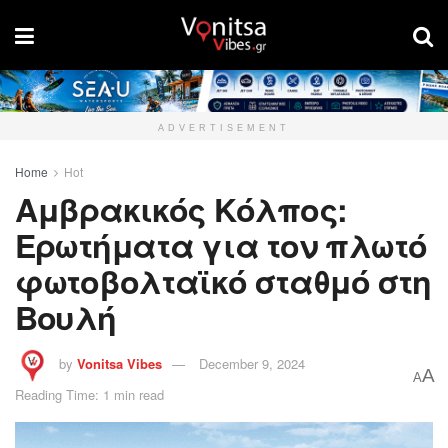
ADVERTISEMENT
Home
Hot
Αμβρακικός Κόλπος:
Ερωτήματα για τον πλωτό
φωτοβολταϊκό σταθμό στη
Βουλή
by
Vonitsa Vibes
December 9, 2024
A
A
Reading Time: 1 min read