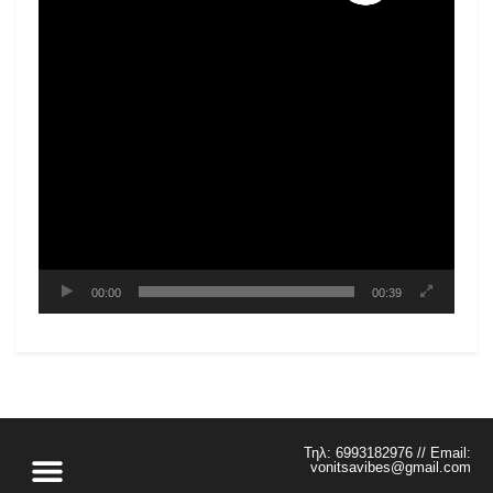
00:00
00:39
Τηλ: 6993182976 // Email:
vonitsavibes@gmail.com