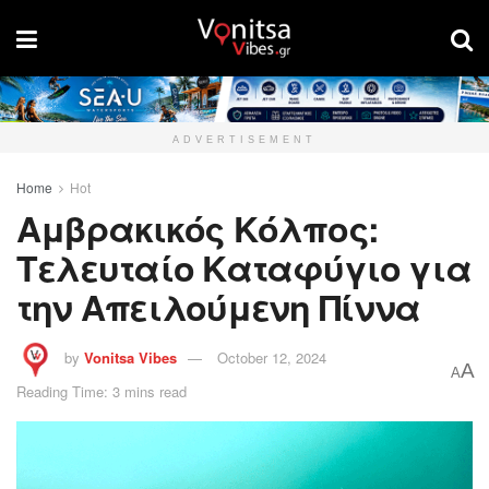
ADVERTISEMENT
Home
Hot
Αμβρακικός Κόλπος:
Τελευταίο Καταφύγιο για
την Απειλούμενη Πίννα
by
Vonitsa Vibes
October 12, 2024
A
A
Reading Time: 3 mins read