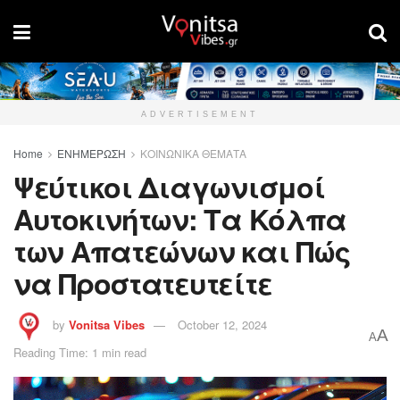
ADVERTISEMENT
Home
ΕΝΗΜΕΡΩΣΗ
ΚΟΙΝΩΝΙΚΑ ΘΕΜΑΤΑ
Ψεύτικοι Διαγωνισμοί
Αυτοκινήτων: Τα Κόλπα
των Απατεώνων και Πώς
να Προστατευτείτε
by
Vonitsa Vibes
October 12, 2024
A
A
Reading Time: 1 min read