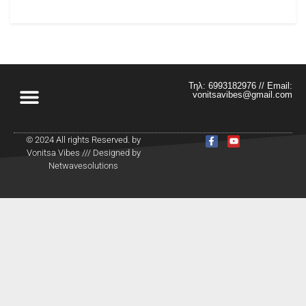
Τηλ: 6993182976 // Email:
vonitsavibes@gmail.com
© 2024 All rights Reserved. by
Vonitsa Vibes /// Designed by
Netwavesolutions