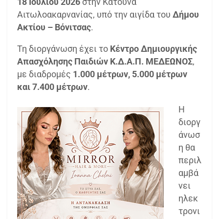
18 Ιουλίου 2026
στην Κατούνα
Αιτωλοακαρνανίας, υπό την αιγίδα του
Δήμου
Ακτίου – Βόνιτσας
.
Τη διοργάνωση έχει το
Κέντρο Δημιουργικής
Απασχόλησης Παιδιών Κ.Δ.Α.Π. ΜΕΔΕΩΝΟΣ
,
με διαδρομές
1.000 μέτρων, 5.000 μέτρων
και 7.400 μέτρων
.
Η
διοργ
άνωσ
η θα
περιλ
αμβά
νει
ηλεκ
τρονι