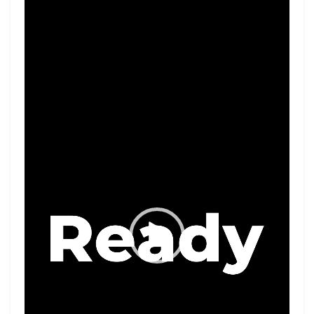
Video
Player