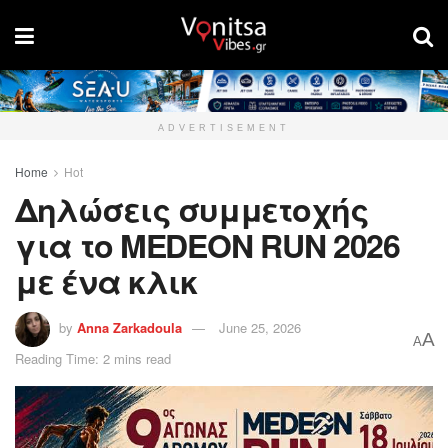
ADVERTISEMENT
Home
Hot
Δηλώσεις συμμετοχής
για το MEDEON RUN 2026
με ένα κλικ
by
Anna Zarkadoula
June 25, 2026
A
A
Reading Time: 2 mins read