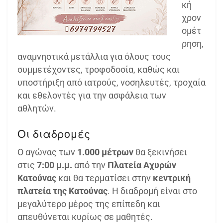
κή
χρον
ομέτ
ρηση,
αναμνηστικά μετάλλια για όλους τους
συμμετέχοντες, τροφοδοσία, καθώς και
υποστήριξη από ιατρούς, νοσηλευτές, τροχαία
και εθελοντές για την ασφάλεια των
αθλητών.
Οι διαδρομές
Ο αγώνας των
1.000 μέτρων
θα ξεκινήσει
στις
7:00 μ.μ.
από την
Πλατεία Αχυρών
Κατούνας
και θα τερματίσει στην
κεντρική
πλατεία της Κατούνας
. Η διαδρομή είναι στο
μεγαλύτερο μέρος της επίπεδη και
απευθύνεται κυρίως σε μαθητές.