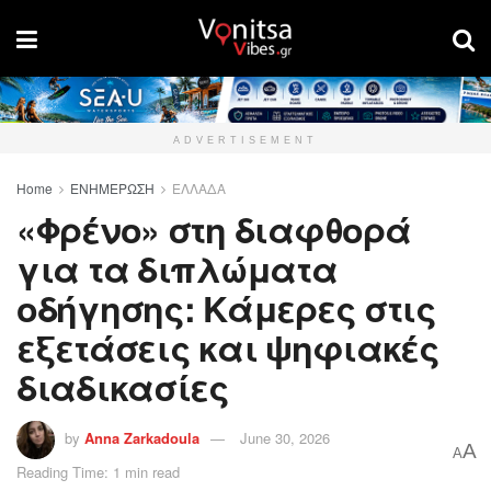
ADVERTISEMENT
Home
ΕΝΗΜΕΡΩΣΗ
ΕΛΛΑΔΑ
«Φρένο» στη διαφθορά
για τα διπλώματα
οδήγησης: Κάμερες στις
εξετάσεις και ψηφιακές
διαδικασίες
by
Anna Zarkadoula
June 30, 2026
A
A
Reading Time: 1 min read