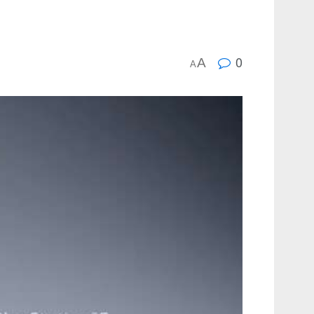
0
A
A