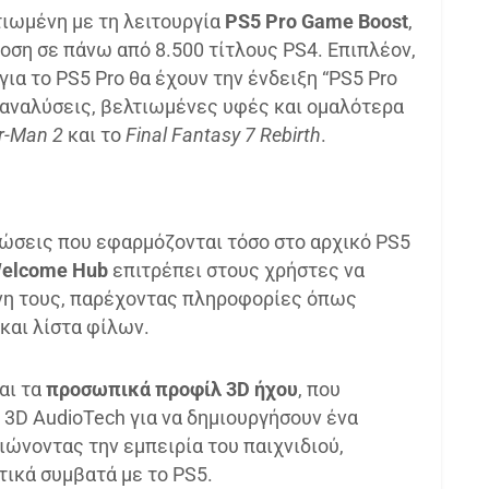
τιωμένη με τη λειτουργία
PS5 Pro Game Boost
,
οση σε πάνω από 8.500 τίτλους PS4. Επιπλέον,
για το PS5 Pro θα έχουν την ένδειξη “PS5 Pro
αναλύσεις, βελτιωμένες υφές και ομαλότερα
r-Man 2
και το
Final Fantasy 7 Rebirth
.
ώσεις που εφαρμόζονται τόσο στο αρχικό PS5
elcome Hub
επιτρέπει στους χρήστες να
όνη τους, παρέχοντας πληροφορίες όπως
και λίστα φίλων.
αι τα
προσωπικά προφίλ 3D ήχου
, που
 3D AudioTech για να δημιουργήσουν ένα
ιώνοντας την εμπειρία του παιχνιδιού,
τικά συμβατά με το PS5.