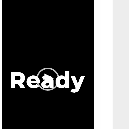
Video
Player