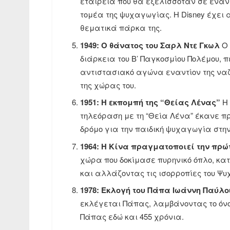
εταιρεία που θα εξελισσόταν σε έναν 
τομέα της ψυχαγωγίας. Η Disney έχει α
θεματικά πάρκα της.
1949: Ο θάνατος του Σαρλ Ντε Γκωλ
Ο 
διάρκεια του Β’ Παγκοσμίου Πολέμου, π
αντιστασιακό αγώνα εναντίον της ναζι
της χώρας του.
1951: Η εκπομπή της “Θείας Λένας”
Η 
τηλεόραση με τη “Θεία Λένα” έκανε πρ
δρόμο για την παιδική ψυχαγωγία στη
1964: Η Κίνα πραγματοποιεί την πρώ
χώρα που δοκίμασε πυρηνικό όπλο, κατ
και αλλάζοντας τις ισορροπίες του Ψυ
1978: Εκλογή του Πάπα Ιωάννη Παύλο
εκλέγεται Πάπας, λαμβάνοντας το όνο
Πάπας εδώ και 455 χρόνια.