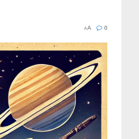
0
A
A