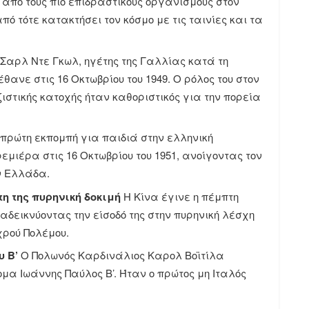
από τους πιο επιδραστικούς οργανισμούς στον
πό τότε κατακτήσει τον κόσμο με τις ταινίες και τα
Σαρλ Ντε Γκωλ, ηγέτης της Γαλλίας κατά τη
έθανε στις 16 Οκτωβρίου του 1949. Ο ρόλος του στον
στικής κατοχής ήταν καθοριστικός για την πορεία
πρώτη εκπομπή για παιδιά στην ελληνική
εμιέρα στις 16 Οκτωβρίου του 1951, ανοίγοντας τον
ν Ελλάδα.
τη της πυρηνική δοκιμή
Η Κίνα έγινε η πέμπτη
αδεικνύοντας την είσοδό της στην πυρηνική λέσχη
χρού Πολέμου.
υ Β’
Ο Πολωνός Καρδινάλιος Καρολ Βοϊτίλα
μα Ιωάννης Παύλος Β’. Ήταν ο πρώτος μη Ιταλός