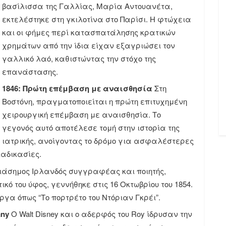
βασίλισσα της Γαλλίας, Μαρία Αντουανέτα,
εκτελέστηκε στη γκιλοτίνα στο Παρίσι. Η φτώχεια
και οι φήμες περί κατασπατάλησης κρατικών
χρημάτων από την ίδια είχαν εξαγριώσει τον
γαλλικό λαό, καθιστώντας την στόχο της
επανάστασης.
1846: Πρώτη επέμβαση με αναισθησία
Στη
Βοστόνη, πραγματοποιείται η πρώτη επιτυχημένη
χειρουργική επέμβαση με αναισθησία. Το
γεγονός αυτό αποτέλεσε τομή στην ιστορία της
ιατρικής, ανοίγοντας το δρόμο για ασφαλέστερες
ιαδικασίες.
ιάσημος Ιρλανδός συγγραφέας και ποιητής,
κό του ύφος, γεννήθηκε στις 16 Οκτωβρίου του 1854.
α όπως “Το πορτρέτο του Ντόριαν Γκρέι”.
any
Ο Walt Disney και ο αδερφός του Roy ίδρυσαν την