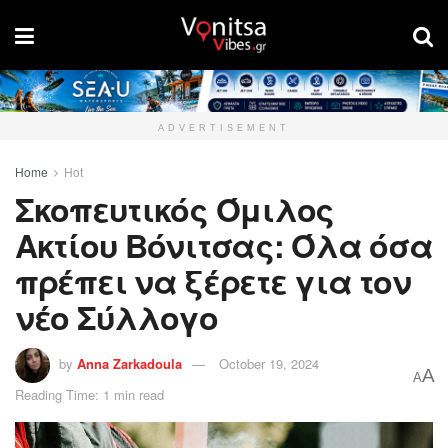
ADVERTISEMENT
Home
Hot
Σκοπευτικός Όμιλος
Ακτίου Βόνιτσας: Όλα όσα
πρέπει να ξέρετε για τον
νέο Σύλλογο
by
Anna Zarkadoula
October 19, 2024
A
A
Reading Time: 1 min read