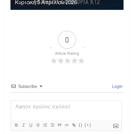
Κυριακή 5 Απριλίου 2026
0
Article Rating
Subscribe
Login
{}
[+]