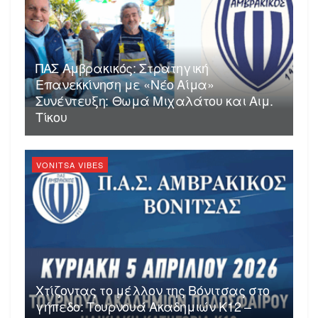
ΠΑΣ Αμβρακικός: Στρατηγική
Επανεκκίνηση με «Νέο Αίμα»
Συνέντευξη: Θωμά Μιχαλάτου και Αιμ.
Τίκου
VONITSA VIBES
Χτίζοντας το μέλλον της Βόνιτσας στο
γήπεδο: Τουρνουά Ακαδημιών Κ12 –