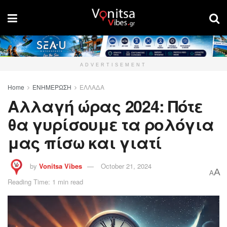
ADVERTISEMENT
Home
ΕΝΗΜΕΡΩΣΗ
ΕΛΛΑΔΑ
Αλλαγή ώρας 2024: Πότε
θα γυρίσουμε τα ρολόγια
μας πίσω και γιατί
by
Vonitsa Vibes
October 21, 2024
A
A
Reading Time: 1 min read