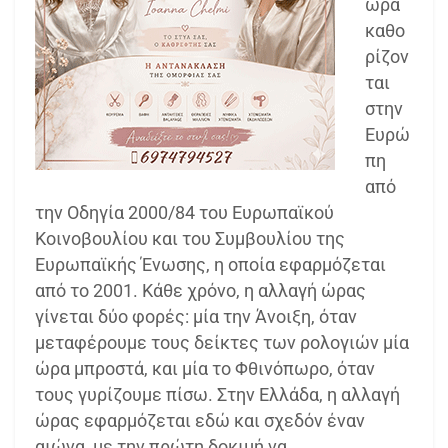
ώρα
καθο
ρίζον
ται
στην
Ευρώ
πη
από
την Οδηγία 2000/84 του Ευρωπαϊκού
Κοινοβουλίου και του Συμβουλίου της
Ευρωπαϊκής Ένωσης, η οποία εφαρμόζεται
από το 2001. Κάθε χρόνο, η αλλαγή ώρας
γίνεται δύο φορές: μία την Άνοιξη, όταν
μεταφέρουμε τους δείκτες των ρολογιών μία
ώρα μπροστά, και μία το Φθινόπωρο, όταν
τους γυρίζουμε πίσω. Στην Ελλάδα, η αλλαγή
ώρας εφαρμόζεται εδώ και σχεδόν έναν
αιώνα, με την πρώτη δοκιμή να