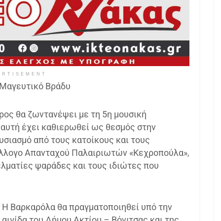
ERTISEMENT
 Μαγευτικό Βράδυ
ρος θα ζωντανέψει με τη 5η μουσική
 αυτή έχει καθιερωθεί ως θεσμός στην
υσιασμό από τους κατοίκους και τους
ύλλογο Απανταχού Παλαιριωτών «Κεχροπούλα»,
ελματίες ψαράδες και τους ιδιώτες που
Η Βαρκαρόλα θα πραγματοποιηθεί υπό την
αιγίδα του Δήμου Ακτίου – Βόνιτσας και της