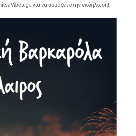
itsaVibes.gr, για να αρμόζει στην εκδήλωση!