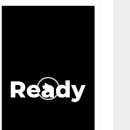
Video
Player