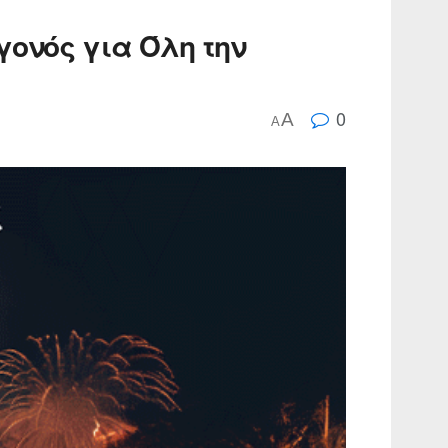
γονός για Όλη την
0
A
A