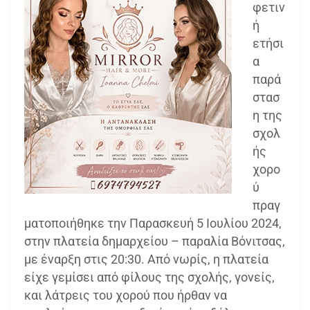
φετιν
ή
ετήσι
α
παρά
στασ
η της
σχολ
ής
χορο
ύ
πραγ
ματοποιήθηκε την Παρασκευή 5 Ιουλίου 2024,
στην πλατεία δημαρχείου – παραλία Βόνιτσας,
με έναρξη στις 20:30. Από νωρίς, η πλατεία
είχε γεμίσει από φίλους της σχολής, γονείς,
και λάτρεις του χορού που ήρθαν να