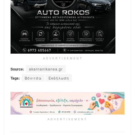
ADVERTISEMENT
Source:
akarnanikanea.gr
Tags:
Βόνιτσα
Εκδήλωση
ADVERTISEMENT