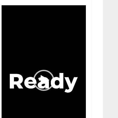
Video
Player