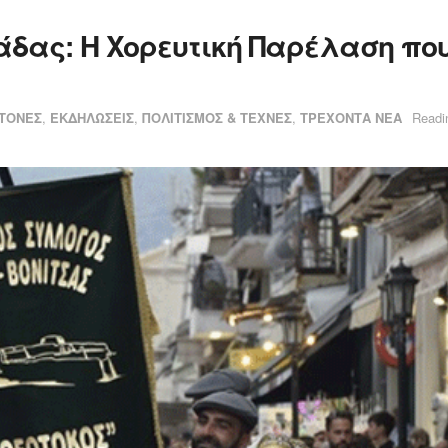
δας: Η Χορευτική Παρέλαση που
ΙΤΟΝΕΣ
,
ΕΚΔΗΛΩΣΕΙΣ
,
ΠΟΛΙΤΙΣΜΟΣ & ΤΕΧΝΕΣ
,
ΤΡΕΧΟΝΤΑ ΝΕΑ
Readi