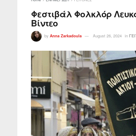
Φεστιβάλ Φολκλόρ Λευκά
Βίντεο
by
Anna Zarkadoula
August 26, 2024
in
ΓΕ