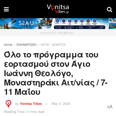
ADVERTISEMENT
Home
ΕΝΗΜΕΡΩΣΗ
ΑΚΤΙΟ - ΒΟΝΙΤΣΑ
Όλο το πρόγραμμα του
εορτασμού στον Άγιο
Ιωάννη Θεολόγο,
Μοναστηράκι Αιτ/νίας / 7-
11 Μαΐου
by
Vonitsa Vibes
May 6, 2025
A
A
Reading Time: 2 mins read