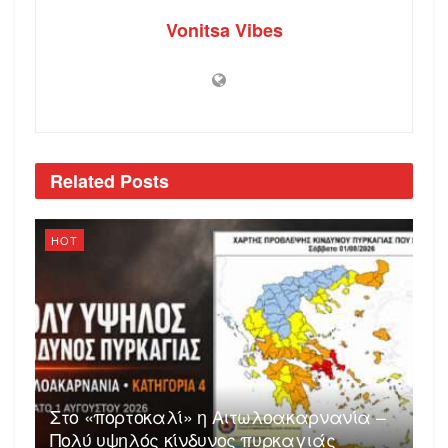
Vonitsa Vibes
Related
Posts
HOT
Στο «πορτοκαλί» η Αιτωλοακαρνανία –
Πολύ υψηλός κίνδυνος πυρκαγιάς