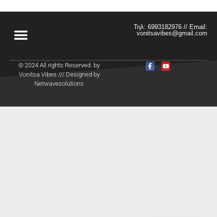
Τηλ: 6993182976 // Email:
vonitsavibes@gmail.com
© 2024 All rights Reserved. by
Vonitsa Vibes /// Designed by
Netwavesolutions